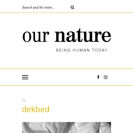
In
dekbed