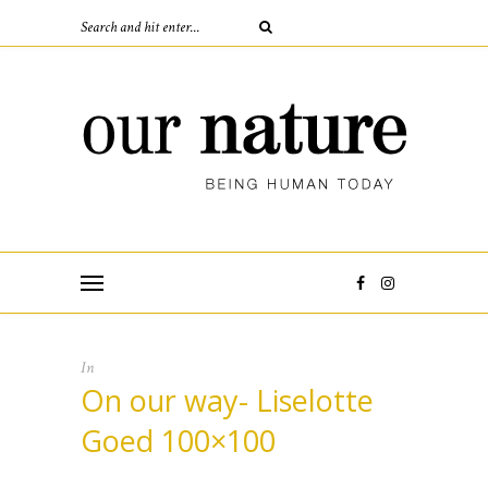
In
On our way- Liselotte
Goed 100×100