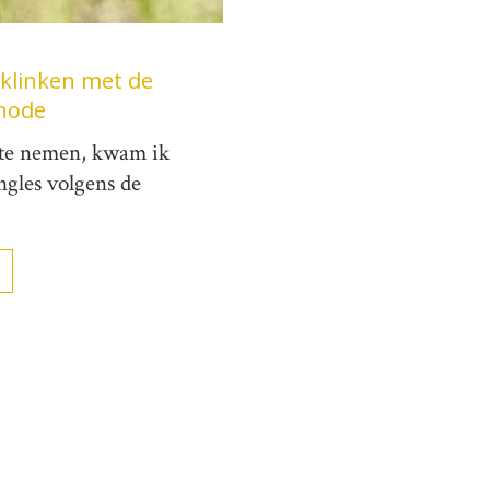
klinken met de
hode
s te nemen, kwam ik
gles volgens de
→