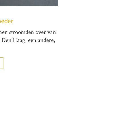
oeder
inen stroomden over van
in Den Haag, een andere,
→