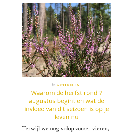
In
ARTIKELEN
Waarom de herfst rond 7
augustus begint en wat de
invloed van dit seizoen is op je
leven nu
Terwijl we nog volop zomer vieren,