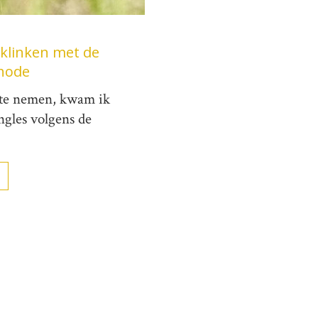
klinken met de
hode
s te nemen, kwam ik
gles volgens de
→