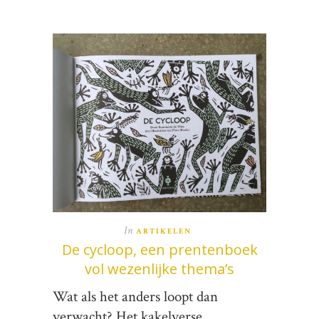
In
ARTIKELEN
De cycloop, een prentenboek
vol wezenlijke thema’s
Wat als het anders loopt dan
verwacht? Het kakelverse