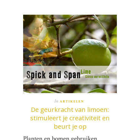
In
ARTIKELEN
De geurkracht van limoen:
stimuleert je creativiteit en
beurt je op
Planten en bomen gebruiken