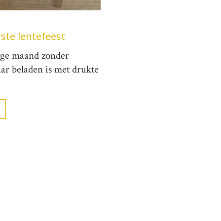
rste lentefeest
lege maand zonder
ar beladen is met drukte
→